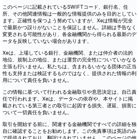
このページに記載されているSWIFTコード、銀行名、住
所、その他関連情報は一般的な情報提供のみを目的としてい
ます。正確性を保つよう努めていますが、Xeは情報が完全
で最新かつ誤りがないことを保証しません。詳細は予告なく
変更される可能性があり、各金融機関から得られる最新のデ
ータを反映していない場合があります。
Xeは、上場している銀行、金融機関、または仲介者の法的
地位、規制上の地位、または運営の完全性についていかなる
主張も行いません。私たちは、含まれるいかなる団体の正当
性も支持または検証するものではなく、提供された情報の利
用について責任を負いません。
この情報に基づいて行われる金融取引や意思決定は、自己責
任で行われます。Xeは、データへの依存や、本サイトに掲
載されている第三者との取引に起因する損失、遅延、損害に
ついて一切責任を負いません。
取引を開始する前に、関連する金融機関ですべての詳細を独
自に確認することをお勧めします。この免責事項は英語のみ
で提供されており、翻訳はされていません。このページの他