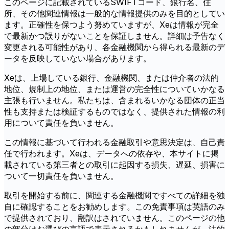
このページに記載されているSWIFTコード、銀行名、住
所、その他関連情報は一般的な情報提供のみを目的としてい
ます。正確性を保つよう努めていますが、Xeは情報が完全
で最新かつ誤りがないことを保証しません。詳細は予告なく
変更される可能性があり、各金融機関から得られる最新のデ
ータを反映していない場合があります。
Xeは、上場している銀行、金融機関、または仲介者の法的
地位、規制上の地位、または運営の完全性についていかなる
主張も行いません。私たちは、含まれるいかなる団体の正当
性も支持または検証するものではなく、提供された情報の利
用について責任を負いません。
この情報に基づいて行われる金融取引や意思決定は、自己責
任で行われます。Xeは、データへの依存や、本サイトに掲
載されている第三者との取引に起因する損失、遅延、損害に
ついて一切責任を負いません。
取引を開始する前に、関連する金融機関ですべての詳細を独
自に確認することをお勧めします。この免責事項は英語のみ
で提供されており、翻訳はされていません。このページの他