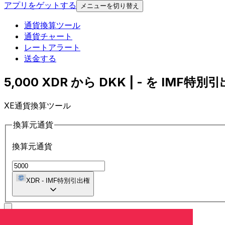
アプリをゲットする
メニューを切り替え
通貨換算ツール
通貨チャート
レートアラート
送金する
5,000 XDR から DKK | - を IMF特別
XE通貨換算ツール
換算元通貨
換算元通貨
XDR
-
IMF特別引出権
に