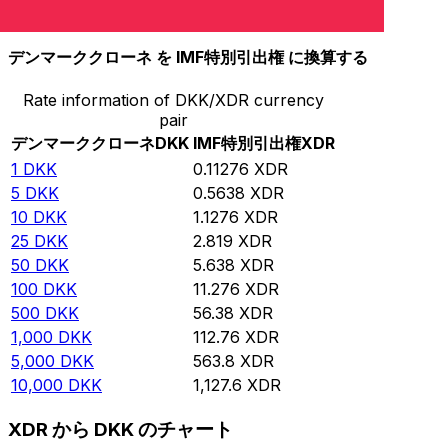
10,000
XDR
88,684
DKK
デンマーククローネ を IMF特別引出権 に換算する
Rate information of DKK/XDR currency
pair
デンマーククローネ
DKK
IMF特別引出権
XDR
1
DKK
0.11276
XDR
5
DKK
0.5638
XDR
10
DKK
1.1276
XDR
25
DKK
2.819
XDR
50
DKK
5.638
XDR
100
DKK
11.276
XDR
500
DKK
56.38
XDR
1,000
DKK
112.76
XDR
5,000
DKK
563.8
XDR
10,000
DKK
1,127.6
XDR
XDR から DKK のチャート