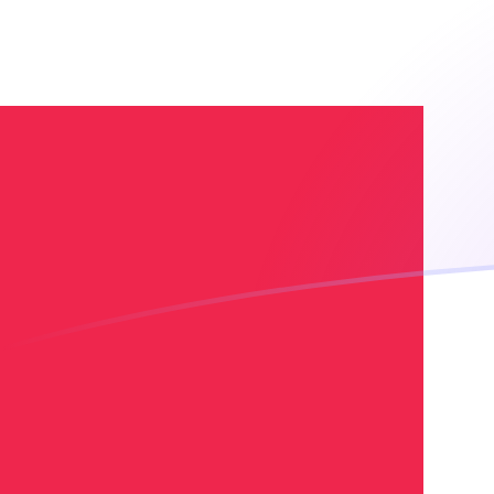
今日のXDRからDKKの為替レート
IMF特別引出権 を デンマーククローネ に換算する
Rate information of XDR/DKK currency
pair
IMF特別引出権
XDR
デンマーククローネ
DKK
1
XDR
8.8684
DKK
5
XDR
44.342
DKK
10
XDR
88.684
DKK
25
XDR
221.71
DKK
50
XDR
443.42
DKK
100
XDR
886.84
DKK
500
XDR
4,434.2
DKK
1,000
XDR
8,868.4
DKK
5,000
XDR
44,342
DKK