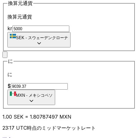
換算元通貨
換算元通貨
kr
SEK
-
スウェーデンクローナ
に
に
$
MXN
-
メキシコペソ
1.00
SEK
=
1.80
787497
MXN
23:17 UTC時点のミッドマーケットレート