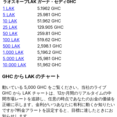
ラオスキープ
LAK
ガーナ・セディ
GHC
1
LAK
5.1962
GHC
5
LAK
25.981
GHC
10
LAK
51.962
GHC
25
LAK
129.905
GHC
50
LAK
259.81
GHC
100
LAK
519.62
GHC
500
LAK
2,598.1
GHC
1,000
LAK
5,196.2
GHC
5,000
LAK
25,981
GHC
10,000
LAK
51,962
GHC
GHC から LAK のチャート
動いている 5,000 GHC をご覧ください。当社のライブ
GHC から LAK チャートは、12か月間のリアルタイムの中
間市場レートを追跡し、任意の時点であなたのお金の価値を
正確に示します。金利がいつあなたに有利に動くか知りたい
ですか?料金アラートを設定すると、目標に達したときにお
知らせします。