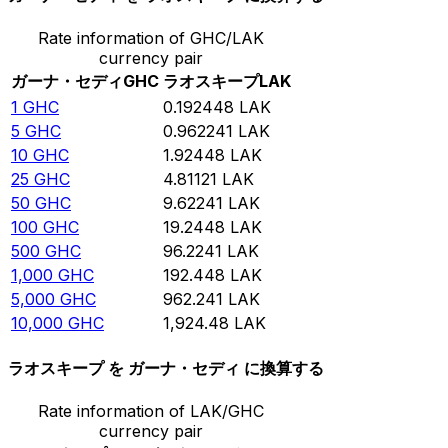
Rate information of GHC/LAK
currency pair
ガーナ・セディ
GHC
ラオスキープ
LAK
1
GHC
0.192448
LAK
5
GHC
0.962241
LAK
10
GHC
1.92448
LAK
25
GHC
4.81121
LAK
50
GHC
9.62241
LAK
100
GHC
19.2448
LAK
500
GHC
96.2241
LAK
1,000
GHC
192.448
LAK
5,000
GHC
962.241
LAK
10,000
GHC
1,924.48
LAK
ラオスキープ を ガーナ・セディ に換算する
Rate information of LAK/GHC
currency pair