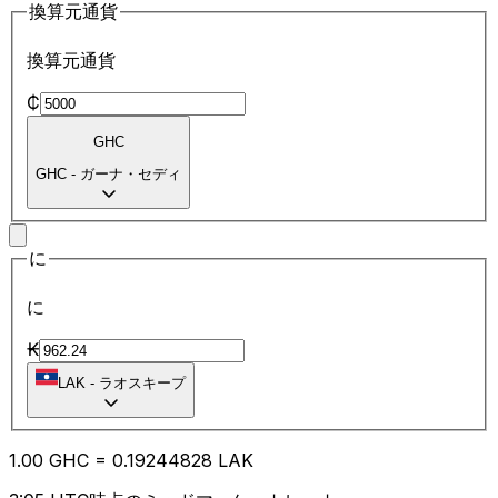
換算元通貨
換算元通貨
₵
GHC
GHC
-
ガーナ・セディ
に
に
₭
LAK
-
ラオスキープ
1.00
GHC
=
0.19
244828
LAK