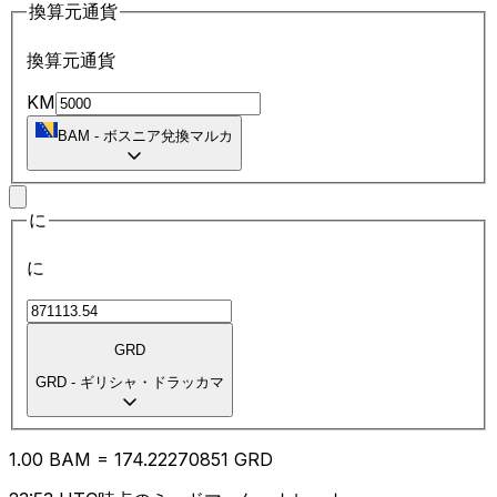
換算元通貨
換算元通貨
KM
BAM
-
ボスニア兌換マルカ
に
に
GRD
GRD
-
ギリシャ・ドラッカマ
1.00
BAM
=
174.22
270851
GRD