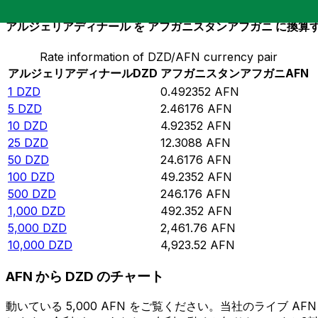
アルジェリアディナール を アフガニスタンアフガニ に換算
Rate information of DZD/AFN currency pair
アルジェリアディナール
DZD
アフガニスタンアフガニ
AFN
1
DZD
0.492352
AFN
5
DZD
2.46176
AFN
10
DZD
4.92352
AFN
25
DZD
12.3088
AFN
50
DZD
24.6176
AFN
100
DZD
49.2352
AFN
500
DZD
246.176
AFN
1,000
DZD
492.352
AFN
5,000
DZD
2,461.76
AFN
10,000
DZD
4,923.52
AFN
AFN から DZD のチャート
動いている 5,000 AFN をご覧ください。当社のライブ 