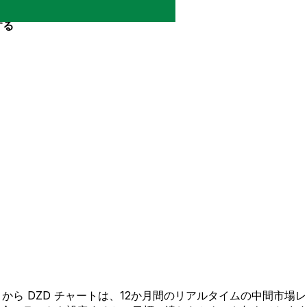
する
AFN から DZD チャートは、12か月間のリアルタイムの中