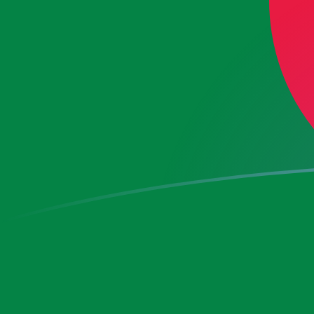
今日のAFNからDZDの為替レート
アフガニスタンアフガニ を アルジェリアディナール に換算
Rate information of AFN/DZD currency pair
アフガニスタンアフガニ
AFN
アルジェリアディナール
DZD
1
AFN
2.03107
DZD
5
AFN
10.1553
DZD
10
AFN
20.3107
DZD
25
AFN
50.7767
DZD
50
AFN
101.553
DZD
100
AFN
203.107
DZD
500
AFN
1,015.53
DZD
1,000
AFN
2,031.07
DZD
5,000
AFN
10,155.3
DZD
10,000
AFN
20,310.7
DZD