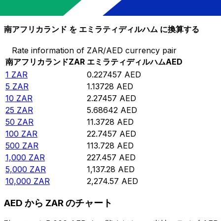
10,000
AED
43,964.4
ZAR
南アフリカランド を エミラティディルハム に換算する
Rate information of ZAR/AED currency pair
南アフリカランド
ZAR
エミラティディルハム
AED
1
ZAR
0.227457
AED
5
ZAR
1.13728
AED
10
ZAR
2.27457
AED
25
ZAR
5.68642
AED
50
ZAR
11.3728
AED
100
ZAR
22.7457
AED
500
ZAR
113.728
AED
1,000
ZAR
227.457
AED
5,000
ZAR
1,137.28
AED
10,000
ZAR
2,274.57
AED
AED から ZAR のチャート