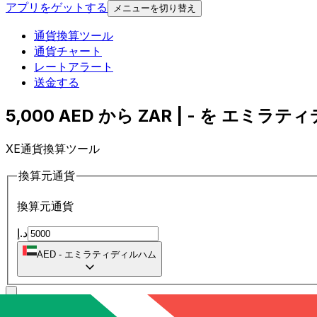
アプリをゲットする
メニューを切り替え
通貨換算ツール
通貨チャート
レートアラート
送金する
5,000 AED から ZAR | - を エミラ
XE通貨換算ツール
換算元通貨
換算元通貨
د.إ
AED
-
エミラティディルハム
に