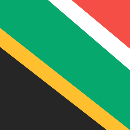
に
R
ZAR
-
南アフリカランド
1.00
AED
=
4.39
643837
ZAR
1:33 UTC時点のミッドマーケットレート
送金
為替スペシャリストに今すぐご相談ください。
競合他社より
電話相談を予約
換算ツールには仲値レートを使用します。これは情報提供
Xeで海外に送金できることをご存知ですか?