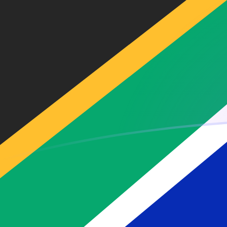
今すぐサインアップ
今日のAEDからZARの為替レート
エミラティディルハム を 南アフリカランド に換算する
Rate information of AED/ZAR currency pair
エミラティディルハム
AED
南アフリカランド
ZAR
1
AED
4.39644
ZAR
5
AED
21.9822
ZAR
10
AED
43.9644
ZAR
25
AED
109.911
ZAR
50
AED
219.822
ZAR
100
AED
439.644
ZAR
500
AED
2,198.22
ZAR
1,000
AED
4,396.44
ZAR
5,000
AED
21,982.2
ZAR