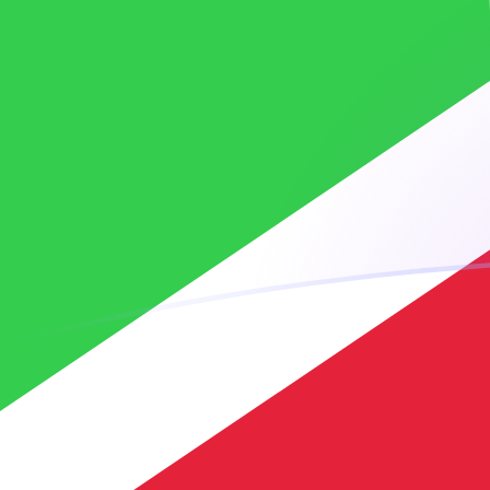
今日のXOFからBIFの為替レート
CFAフラン を ブルンジフラン に換算する
Rate information of XOF/BIF
currency pair
CFAフラン
XOF
ブルンジフラン
BIF
1
XOF
5.26718
BIF
5
XOF
26.3359
BIF
10
XOF
52.6718
BIF
25
XOF
131.679
BIF
50
XOF
263.359
BIF
100
XOF
526.718
BIF
500
XOF
2,633.59
BIF
1,000
XOF
5,267.18
BIF
5,000
XOF
26,335.9
BIF