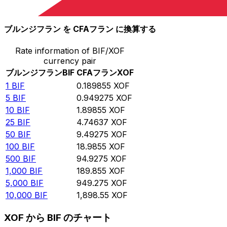
10,000
XOF
52,671.8
BIF
ブルンジフラン を CFAフラン に換算する
Rate information of BIF/XOF
currency pair
ブルンジフラン
BIF
CFAフラン
XOF
1
BIF
0.189855
XOF
5
BIF
0.949275
XOF
10
BIF
1.89855
XOF
25
BIF
4.74637
XOF
50
BIF
9.49275
XOF
100
BIF
18.9855
XOF
500
BIF
94.9275
XOF
1,000
BIF
189.855
XOF
5,000
BIF
949.275
XOF
10,000
BIF
1,898.55
XOF
XOF から BIF のチャート