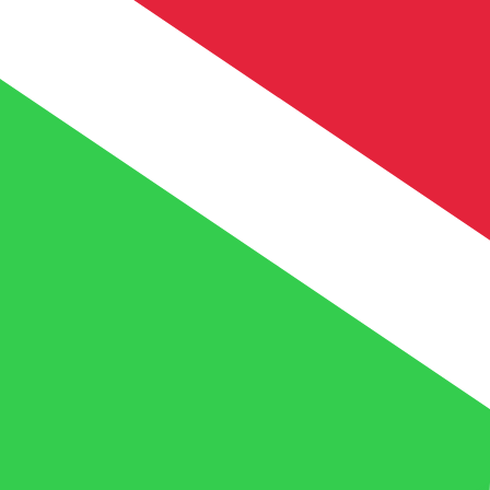
に
FBu
BIF
-
ブルンジフラン
1.00
XOF
=
5.26
717820
BIF
12:01 UTC時点のミッドマーケットレート
為替スペシャリストに今すぐご相談ください。
競合他社より
電話相談を予約
換算ツールには仲値レートを使用します。これは情報提供
Xeで海外に送金できることをご存知ですか?
今すぐサインアップ