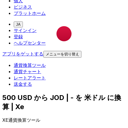
個人
ビジネス
プラットホーム
JA
サインイン
登録
ヘルプセンター
アプリをゲットする
メニューを切り替え
通貨換算ツール
通貨チャート
レートアラート
送金する
500 USD から JOD | - を 米ドル に換
算 | Xe
XE通貨換算ツール