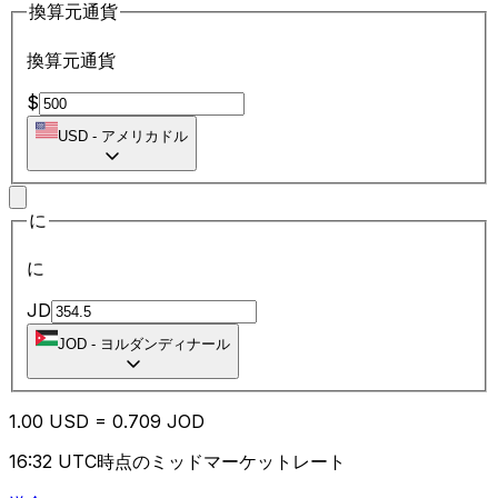
換算元通貨
換算元通貨
$
USD
-
アメリカドル
に
に
JD
JOD
-
ヨルダンディナール
1.00
USD
=
0.70
9
JOD
16:32 UTC時点のミッドマーケットレート