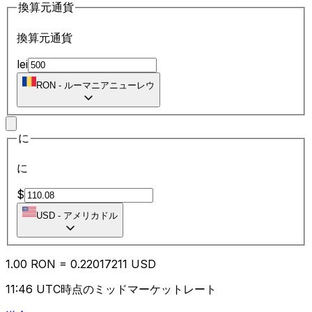
換算元通貨
換算元通貨
lei
RON
-
ルーマニアニューレウ
に
に
$
USD
-
アメリカドル
1.00
RON
=
0.22
017211
USD
11:46 UTC時点のミッドマーケットレート