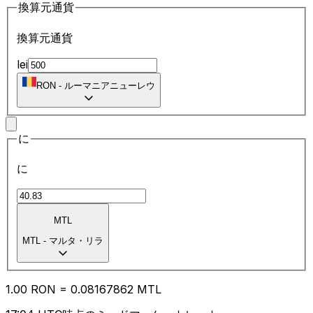
換算元通貨
換算元通貨
lei
RON
-
ルーマニアニューレウ
に
に
MTL
MTL
-
マルタ・リラ
1.00
RON
=
0.08
167862
MTL