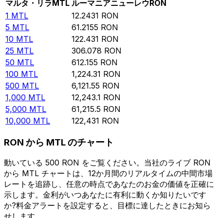
マルタ・リラ
MTL
ルーマニアニューレウ
RON
1
MTL
12.2431
RON
5
MTL
61.2155
RON
10
MTL
122.431
RON
25
MTL
306.078
RON
50
MTL
612.155
RON
100
MTL
1,224.31
RON
500
MTL
6,121.55
RON
1,000
MTL
12,243.1
RON
5,000
MTL
61,215.5
RON
10,000
MTL
122,431
RON
RON から MTL のチャート
動いている 500 RON をご覧ください。当社のライブ RON
から MTL チャートは、12か月間のリアルタイムの中間市場
レートを追跡し、任意の時点であなたのお金の価値を正確に
示します。金利がいつあなたに有利に動くか知りたいです
か?料金アラートを設定すると、目標に達したときにお知ら
せします。