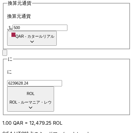
換算元通貨
換算元通貨
﷼
QAR
-
カタールリアル
に
に
ROL
ROL
-
ルーマニア・レウ
1.00
QAR
=
12,479.25
ROL