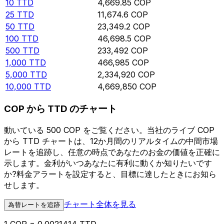
10
TTD
4,669.85
COP
25
TTD
11,674.6
COP
50
TTD
23,349.2
COP
100
TTD
46,698.5
COP
500
TTD
233,492
COP
1,000
TTD
466,985
COP
5,000
TTD
2,334,920
COP
10,000
TTD
4,669,850
COP
COP から TTD のチャート
動いている 500 COP をご覧ください。当社のライブ COP
から TTD チャートは、12か月間のリアルタイムの中間市場
レートを追跡し、任意の時点であなたのお金の価値を正確に
示します。金利がいつあなたに有利に動くか知りたいです
か?料金アラートを設定すると、目標に達したときにお知ら
せします。
チャート全体を見る
為替レートを追跡
1 COP = 0.0021414 TTD