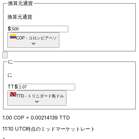
換算元通貨
換算元通貨
$
COP
-
コロンビアペソ
に
に
TT$
TTD
-
トリニダード島ドル
1.00
COP
=
0.00
214139
TTD
11:10 UTC時点のミッドマーケットレート