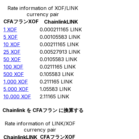
Rate information of XOF/LINK
currency pair
CFAフラン
XOF
Chainlink
LINK
1
XOF
0.000211165
LINK
5
XOF
0.00105583
LINK
10
XOF
0.00211165
LINK
25
XOF
0.00527913
LINK
50
XOF
0.0105583
LINK
100
XOF
0.0211165
LINK
500
XOF
0.105583
LINK
1,000
XOF
0.211165
LINK
5,000
XOF
1.05583
LINK
10,000
XOF
2.11165
LINK
Chainlink を CFAフラン に換算する
Rate information of LINK/XOF
currency pair
CFAフラン
XOF
Chainlink
LINK