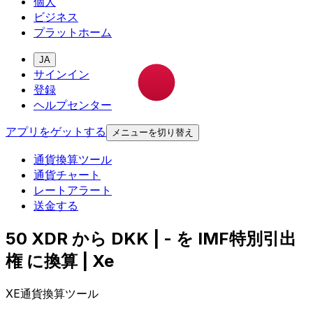
個人
ビジネス
プラットホーム
JA
サインイン
登録
ヘルプセンター
アプリをゲットする
メニューを切り替え
通貨換算ツール
通貨チャート
レートアラート
送金する
50 XDR から DKK | - を IMF特別引出
権 に換算 | Xe
XE通貨換算ツール