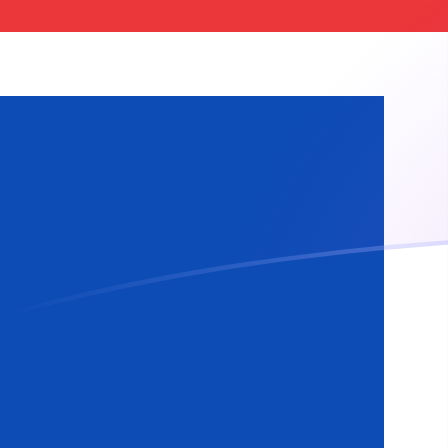
今日のRSDからISKの為替レート
セルビアディナール を アイスランドクローナ に換算する
Rate information of RSD/ISK currency pair
セルビアディナール
RSD
アイスランドクローナ
ISK
1
RSD
1.2149
ISK
5
RSD
6.0745
ISK
10
RSD
12.149
ISK
25
RSD
30.3725
ISK
50
RSD
60.745
ISK
100
RSD
121.49
ISK
500
RSD
607.45
ISK
1,000
RSD
1,214.9
ISK
5,000
RSD
6,074.5
ISK
10,000
RSD
12,149
ISK