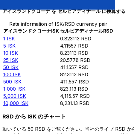
アイスランドクローナ を セルビアディナール に換算する
Rate information of ISK/RSD currency pair
アイスランドクローナ
ISK
セルビアディナール
RSD
1
ISK
0.823113
RSD
5
ISK
4.11557
RSD
10
ISK
8.23113
RSD
25
ISK
20.5778
RSD
50
ISK
41.1557
RSD
100
ISK
82.3113
RSD
500
ISK
411.557
RSD
1,000
ISK
823.113
RSD
5,000
ISK
4,115.57
RSD
10,000
ISK
8,231.13
RSD
RSD から ISK のチャート
動いている 50 RSD をご覧ください。当社のライブ RS