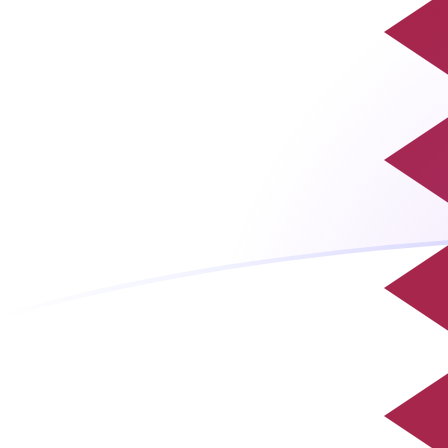
今すぐサインアップ
今日のQARからMGFの為替レート
カタールリアル を マダガスカル・フラン に換算する
Rate information of QAR/MGF currency pair
カタールリアル
QAR
マダガスカル・フラン
MGF
1
QAR
5,921.39
MGF
5
QAR
29,607
MGF
10
QAR
59,213.9
MGF
25
QAR
148,035
MGF
50
QAR
296,070
MGF
100
QAR
592,139
MGF
500
QAR
2,960,700
MGF
1,000
QAR
5,921,390
MGF