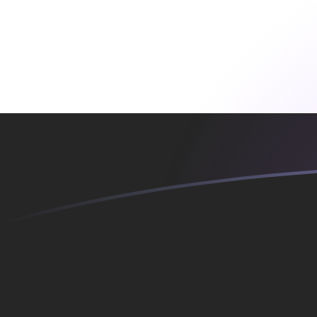
今すぐサインアップ
今日のNOKからEGPの為替レート
ノルウェークローネ を エジプトポンド に換算する
Rate information of NOK/EGP currency
pair
ノルウェークローネ
NOK
エジプトポンド
EGP
1
NOK
5.20802
EGP
5
NOK
26.0401
EGP
10
NOK
52.0802
EGP
25
NOK
130.201
EGP
50
NOK
260.401
EGP
100
NOK
520.802
EGP
500
NOK
2,604.01
EGP
1,000
NOK
5,208.02
EGP