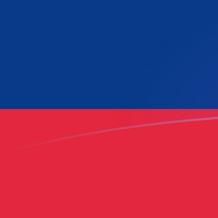
今すぐサインアップ
今日のLAKからLUFの為替レート
ラオスキープ を ルクセンブルク・フラン に換算する
Rate information of LAK/LUF currency pair
ラオスキープ
LAK
ルクセンブルク・フラン
LUF
1
LAK
0.00154625
LUF
5
LAK
0.00773126
LUF
10
LAK
0.0154625
LUF
25
LAK
0.0386563
LUF
50
LAK
0.0773126
LUF
100
LAK
0.154625
LUF
500
LAK
0.773126
LUF
1,000
LAK
1.54625
LUF