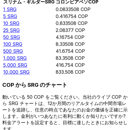
スリナム・ギルダー
SRG
コロンビアペソ
COP
1
SRG
0.0833508
COP
5
SRG
0.416754
COP
10
SRG
0.833508
COP
25
SRG
2.08377
COP
50
SRG
4.16754
COP
100
SRG
8.33508
COP
500
SRG
41.6754
COP
1,000
SRG
83.3508
COP
5,000
SRG
416.754
COP
10,000
SRG
833.508
COP
COP から SRG のチャート
動いている 50 COP をご覧ください。当社のライブ COP か
ら SRG チャートは、12か月間のリアルタイムの中間市場レ
ートを追跡し、任意の時点であなたのお金の価値を正確に示
します。金利がいつあなたに有利に動くか知りたいですか?
料金アラートを設定すると、目標に達したときにお知らせし
ます。