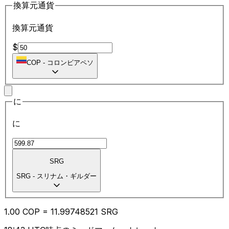
換算元通貨
換算元通貨
$
COP
-
コロンビアペソ
に
に
SRG
SRG
-
スリナム・ギルダー
1.00
COP
=
11.99
748521
SRG