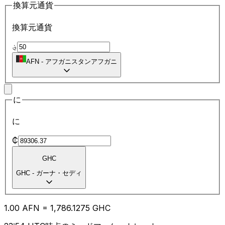
換算元通貨
換算元通貨
؋
AFN
-
アフガニスタンアフガニ
に
に
₵
GHC
GHC
-
ガーナ・セディ
1.00
AFN
=
1,786.12
75
GHC