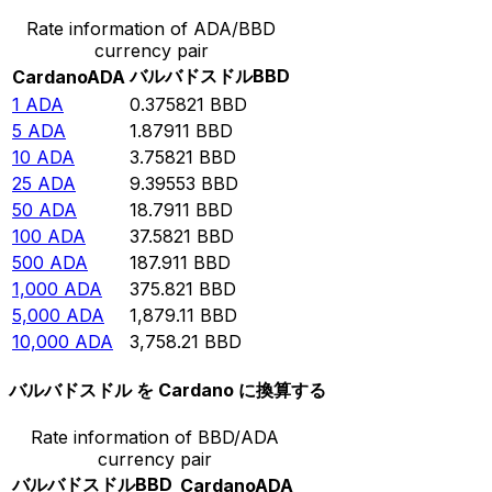
Rate information of ADA/BBD
currency pair
バルバドスドル
BBD
Cardano
ADA
1
ADA
0.375821
BBD
5
ADA
1.87911
BBD
10
ADA
3.75821
BBD
25
ADA
9.39553
BBD
50
ADA
18.7911
BBD
100
ADA
37.5821
BBD
500
ADA
187.911
BBD
1,000
ADA
375.821
BBD
5,000
ADA
1,879.11
BBD
10,000
ADA
3,758.21
BBD
バルバドスドル を Cardano に換算する
Rate information of BBD/ADA
currency pair
バルバドスドル
BBD
Cardano
ADA