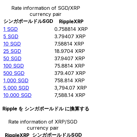
Rate information of SGD/XRP
currency pair
シンガポールドル
SGD
Ripple
XRP
1
SGD
0.758814
XRP
5
SGD
3.79407
XRP
10
SGD
7.58814
XRP
25
SGD
18.9704
XRP
50
SGD
37.9407
XRP
100
SGD
75.8814
XRP
500
SGD
379.407
XRP
1,000
SGD
758.814
XRP
5,000
SGD
3,794.07
XRP
10,000
SGD
7,588.14
XRP
Ripple を シンガポールドル に換算する
Rate information of XRP/SGD
currency pair
シンガポールドル
SGD
Ripple
XRP