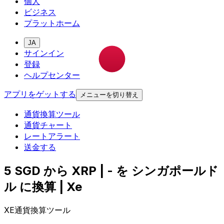
個人
ビジネス
プラットホーム
JA
サインイン
登録
ヘルプセンター
アプリをゲットする
メニューを切り替え
通貨換算ツール
通貨チャート
レートアラート
送金する
5 SGD から XRP | - を シンガポールド
ル に換算 | Xe
XE通貨換算ツール