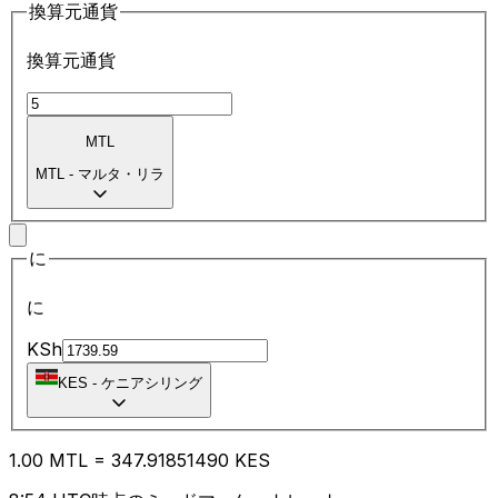
換算元通貨
換算元通貨
MTL
MTL
-
マルタ・リラ
に
に
KSh
KES
-
ケニアシリング
1.00
MTL
=
347.91
851490
KES