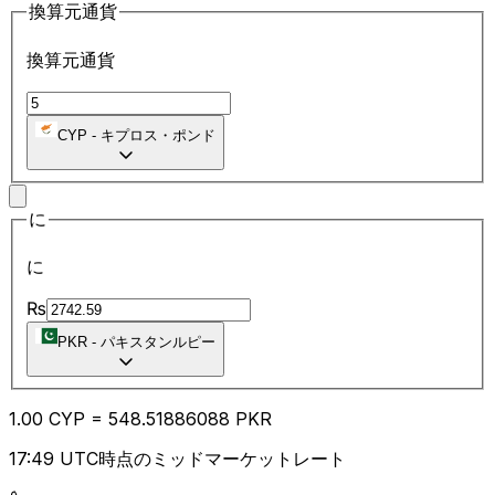
換算元通貨
換算元通貨
CYP
-
キプロス・ポンド
に
に
₨
PKR
-
パキスタンルピー
1.00
CYP
=
548.51
886088
PKR
17:49 UTC時点のミッドマーケットレート