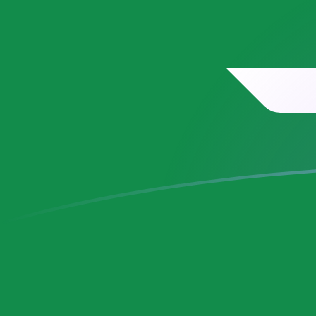
今日のBZDからSARの為替レート
ベリーズドル を サウジアラビアリアル に換算する
Rate information of BZD/SAR currency pair
ベリーズドル
BZD
サウジアラビアリアル
SAR
1
BZD
1.86311
SAR
5
BZD
9.31554
SAR
10
BZD
18.6311
SAR
25
BZD
46.5777
SAR
50
BZD
93.1554
SAR
100
BZD
186.311
SAR
500
BZD
931.554
SAR
1,000
BZD
1,863.11
SAR
5,000
BZD
9,315.54
SAR
10,000
BZD
18,631.1
SAR