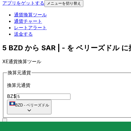
アプリをゲットする
メニューを切り替え
通貨換算ツール
通貨チャート
レートアラート
送金する
5 BZD から SAR | - を ベリーズドル に換
XE通貨換算ツール
換算元通貨
換算元通貨
BZ$
BZD
-
ベリーズドル
に