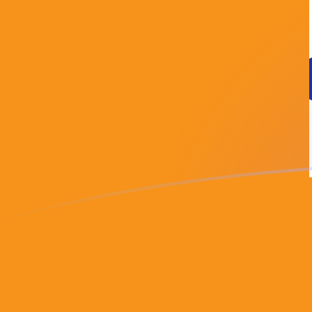
今すぐサインアップ
今日のADAからBTCの為替レート
Cardano を Bitcoin に換算する
Rate information of ADA/BTC
currency pair
Cardano
ADA
Bitcoin
BTC
1
ADA
0.00000310767
BTC
5
ADA
0.0000155383
BTC
10
ADA
0.0000310767
BTC
25
ADA
0.0000776917
BTC
50
ADA
0.000155383
BTC
100
ADA
0.000310767
BTC
500
ADA
0.00155383
BTC
1,000
ADA
0.00310767
BTC