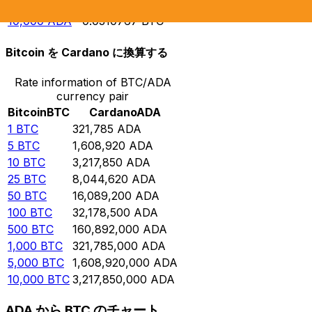
5,000
ADA
0.0155383
BTC
10,000
ADA
0.0310767
BTC
Bitcoin を Cardano に換算する
Rate information of BTC/ADA
currency pair
Bitcoin
BTC
Cardano
ADA
1
BTC
321,785
ADA
5
BTC
1,608,920
ADA
10
BTC
3,217,850
ADA
25
BTC
8,044,620
ADA
50
BTC
16,089,200
ADA
100
BTC
32,178,500
ADA
500
BTC
160,892,000
ADA
1,000
BTC
321,785,000
ADA
5,000
BTC
1,608,920,000
ADA
10,000
BTC
3,217,850,000
ADA
ADA から BTC のチャート