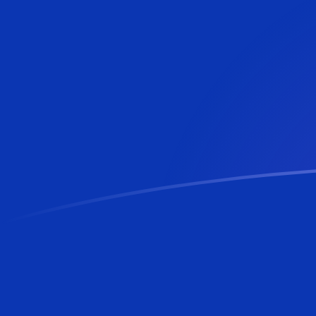
今すぐサインアップ
今日のGRDからBAMの為替レート
ギリシャ・ドラッカマ を ボスニア兌換マルカ に換算する
Rate information of GRD/BAM currency pair
ギリシャ・ドラッカマ
GRD
ボスニア兌換マルカ
BAM
1
GRD
0.00573978
BAM
5
GRD
0.0286989
BAM
10
GRD
0.0573978
BAM
25
GRD
0.143494
BAM
50
GRD
0.286989
BAM
100
GRD
0.573978
BAM
500
GRD
2.86989
BAM
1,000
GRD
5.73978
BAM