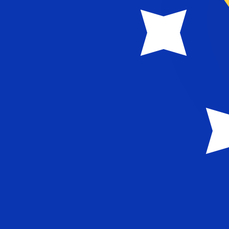
に
に
KM
BAM
-
ボスニア兌換マルカ
1.00
GRD
=
0.00
573977
BAM
16:27 UTC時点のミッドマーケットレート
為替スペシャリストに今すぐご相談ください。
競合他社より
電話相談を予約
換算ツールには仲値レートを使用します。これは情報提供
Xeで海外に送金できることをご存知ですか?