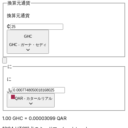
換算元通貨
換算元通貨
₵
GHC
GHC
-
ガーナ・セディ
に
に
﷼
QAR
-
カタールリアル
1.00
GHC
=
0.00
003099
QAR