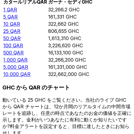
カタールリアル
QAR
ガーナ・セディ
GHC
1
QAR
32,266.2
GHC
5
QAR
161,331
GHC
10
QAR
322,662
GHC
25
QAR
806,655
GHC
50
QAR
1,613,310
GHC
100
QAR
3,226,620
GHC
500
QAR
16,133,100
GHC
1,000
QAR
32,266,200
GHC
5,000
QAR
161,331,000
GHC
10,000
QAR
322,662,000
GHC
GHC から QAR のチャート
動いている 25 GHC をご覧ください。当社のライブ GHC
から QAR チャートは、12か月間のリアルタイムの中間市場
レートを追跡し、任意の時点であなたのお金の価値を正確に
示します。金利がいつあなたに有利に動くか知りたいです
か?料金アラートを設定すると、目標に達したときにお知ら
せします。