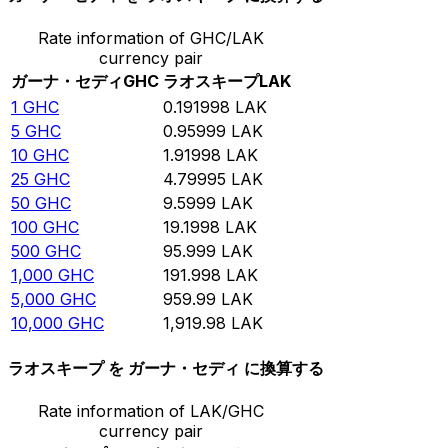
Rate information of GHC/LAK
currency pair
ガーナ・セディ
GHC
ラオスキープ
LAK
1
GHC
0.191998
LAK
5
GHC
0.95999
LAK
10
GHC
1.91998
LAK
25
GHC
4.79995
LAK
50
GHC
9.5999
LAK
100
GHC
19.1998
LAK
500
GHC
95.999
LAK
1,000
GHC
191.998
LAK
5,000
GHC
959.99
LAK
10,000
GHC
1,919.98
LAK
ラオスキープ を ガーナ・セディ に換算する
Rate information of LAK/GHC
currency pair