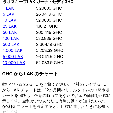
ラオスキープ
LAK
ガーナ・セディ
GHC
1
LAK
5.20839
GHC
5
LAK
26.0419
GHC
10
LAK
52.0839
GHC
25
LAK
130.21
GHC
50
LAK
260.419
GHC
100
LAK
520.839
GHC
500
LAK
2,604.19
GHC
1,000
LAK
5,208.39
GHC
5,000
LAK
26,041.9
GHC
10,000
LAK
52,083.9
GHC
GHC から LAK のチャート
動いている 25 GHC をご覧ください。当社のライブ GHC
から LAK チャートは、12か月間のリアルタイムの中間市場
レートを追跡し、任意の時点であなたのお金の価値を正確に
示します。金利がいつあなたに有利に動くか知りたいです
か?料金アラートを設定すると、目標に達したときにお知ら
せします。