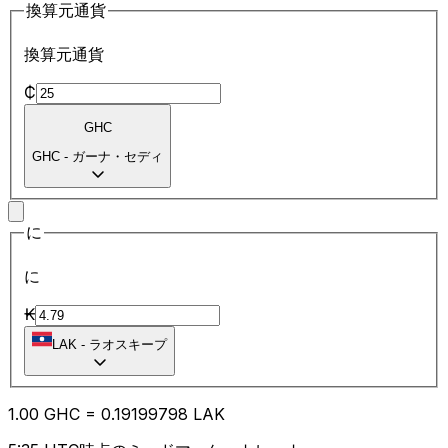
換算元通貨
換算元通貨
₵
GHC
GHC
-
ガーナ・セディ
に
に
₭
LAK
-
ラオスキープ
1.00
GHC
=
0.19
199798
LAK