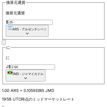
換算元通貨
換算元通貨
$
ARS
-
アルゼンチンペソ
に
に
J$
JMD
-
ジャマイカドル
1.00
ARS
=
0.10
593385
JMD
19:58 UTC時点のミッドマーケットレート