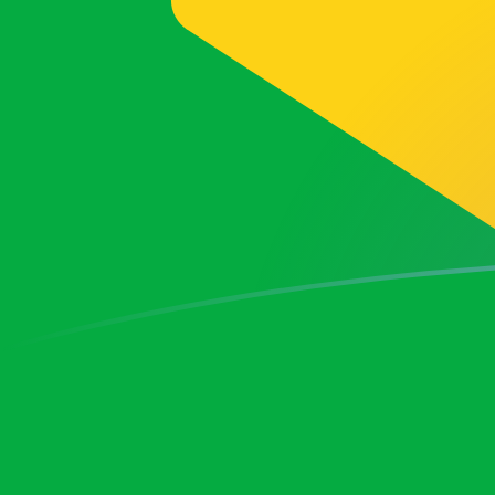
今すぐサインアップ
今日のAEDからBRLの為替レート
エミラティディルハム を ブラジルレアル に換算する
Rate information of AED/BRL currency pair
エミラティディルハム
AED
ブラジルレアル
BRL
1
AED
1.38384
BRL
5
AED
6.91919
BRL
10
AED
13.8384
BRL
25
AED
34.596
BRL
50
AED
69.1919
BRL
100
AED
138.384
BRL
500
AED
691.919
BRL
1,000
AED
1,383.84
BRL
5,000
AED
6,919.19
BRL