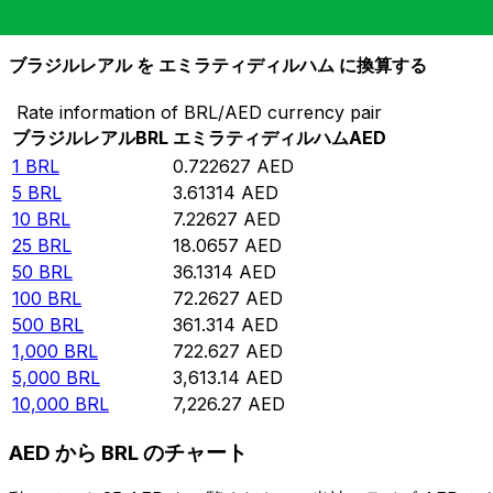
10,000
AED
13,838.4
BRL
ブラジルレアル を エミラティディルハム に換算する
Rate information of BRL/AED currency pair
ブラジルレアル
BRL
エミラティディルハム
AED
1
BRL
0.722627
AED
5
BRL
3.61314
AED
10
BRL
7.22627
AED
25
BRL
18.0657
AED
50
BRL
36.1314
AED
100
BRL
72.2627
AED
500
BRL
361.314
AED
1,000
BRL
722.627
AED
5,000
BRL
3,613.14
AED
10,000
BRL
7,226.27
AED
AED から BRL のチャート