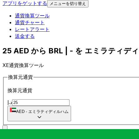
アプリをゲットする
メニューを切り替え
通貨換算ツール
通貨チャート
レートアラート
送金する
25 AED から BRL | - を エミラティデ
XE通貨換算ツール
換算元通貨
換算元通貨
د.إ
AED
-
エミラティディルハム
に