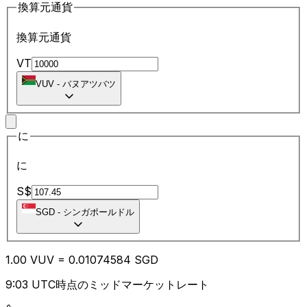
換算元通貨
換算元通貨
VT
VUV
-
バヌアツバツ
に
に
S$
SGD
-
シンガポールドル
1.00
VUV
=
0.01
074584
SGD
9:03 UTC時点のミッドマーケットレート