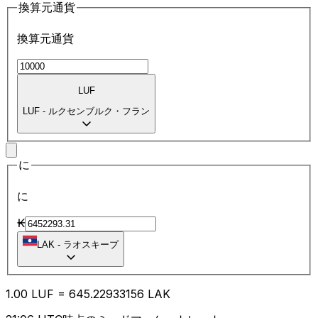
換算元通貨
換算元通貨
LUF
LUF
-
ルクセンブルク・フラン
に
に
₭
LAK
-
ラオスキープ
1.00
LUF
=
645.22
933156
LAK