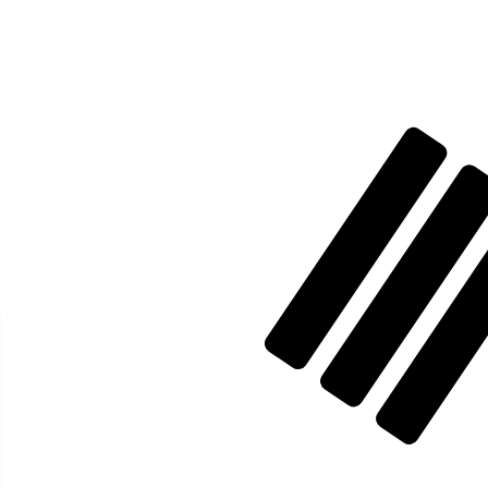
に
₩
KRW
-
韓国ウォン
1.00
ANG
=
783.84
989306
KRW
14:35 UTC時点のミッドマーケットレート
為替スペシャリストに今すぐご相談ください。
競合他社より
電話相談を予約
換算ツールには仲値レートを使用します。これは情報提供
Xeで海外に送金できることをご存知ですか?
今すぐサインアップ