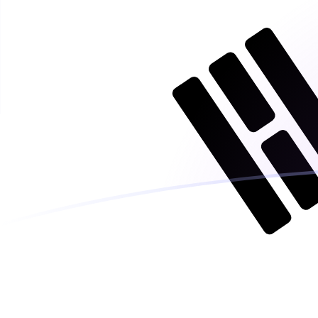
今日のANGからKRWの為替レート
オランダギルダー を 韓国ウォン に換算する
Rate information of ANG/KRW
currency pair
オランダギルダー
ANG
韓国ウォン
KRW
1
ANG
783.85
KRW
5
ANG
3,919.25
KRW
10
ANG
7,838.5
KRW
25
ANG
19,596.2
KRW
50
ANG
39,192.5
KRW
100
ANG
78,385
KRW
500
ANG
391,925
KRW
1,000
ANG
783,850
KRW
5,000
ANG
3,919,250
KRW