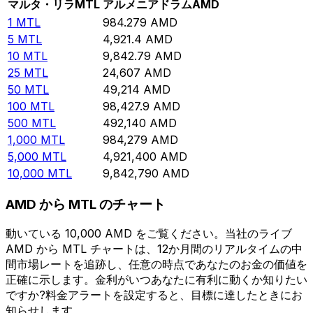
マルタ・リラ
MTL
アルメニアドラム
AMD
1
MTL
984.279
AMD
5
MTL
4,921.4
AMD
10
MTL
9,842.79
AMD
25
MTL
24,607
AMD
50
MTL
49,214
AMD
100
MTL
98,427.9
AMD
500
MTL
492,140
AMD
1,000
MTL
984,279
AMD
5,000
MTL
4,921,400
AMD
10,000
MTL
9,842,790
AMD
AMD から MTL のチャート
動いている 10,000 AMD をご覧ください。当社のライブ
AMD から MTL チャートは、12か月間のリアルタイムの中
間市場レートを追跡し、任意の時点であなたのお金の価値を
正確に示します。金利がいつあなたに有利に動くか知りたい
ですか?料金アラートを設定すると、目標に達したときにお
知らせします。