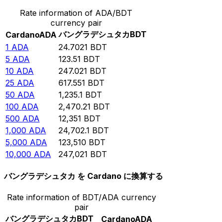
Rate information of ADA/BDT
currency pair
バングラデシュタカ
BDT
Cardano
ADA
1
ADA
24.7021
BDT
5
ADA
123.51
BDT
10
ADA
247.021
BDT
25
ADA
617.551
BDT
50
ADA
1,235.1
BDT
100
ADA
2,470.21
BDT
500
ADA
12,351
BDT
1,000
ADA
24,702.1
BDT
5,000
ADA
123,510
BDT
10,000
ADA
247,021
BDT
バングラデシュタカ を Cardano に換算する
Rate information of BDT/ADA currency
pair
バングラデシュタカ
BDT
Cardano
ADA