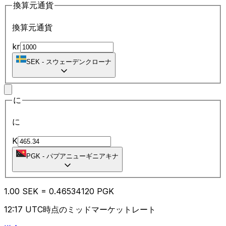
換算元通貨
換算元通貨
kr
SEK
-
スウェーデンクローナ
に
に
K
PGK
-
パプアニューギニアキナ
1.00
SEK
=
0.46
534120
PGK
12:17 UTC時点のミッドマーケットレート