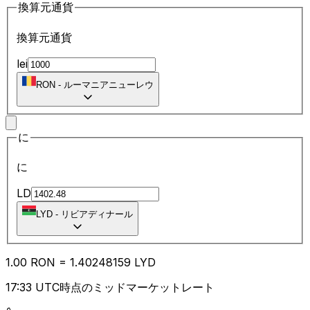
換算元通貨
換算元通貨
lei
RON
-
ルーマニアニューレウ
に
に
LD
LYD
-
リビアディナール
1.00
RON
=
1.40
248159
LYD
17:33 UTC時点のミッドマーケットレート