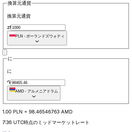
換算元通貨
換算元通貨
zł
PLN
-
ポーランドズウォティ
に
に
֏
AMD
-
アルメニアドラム
1.00
PLN
=
98.46
546763
AMD
7:36 UTC時点のミッドマーケットレート