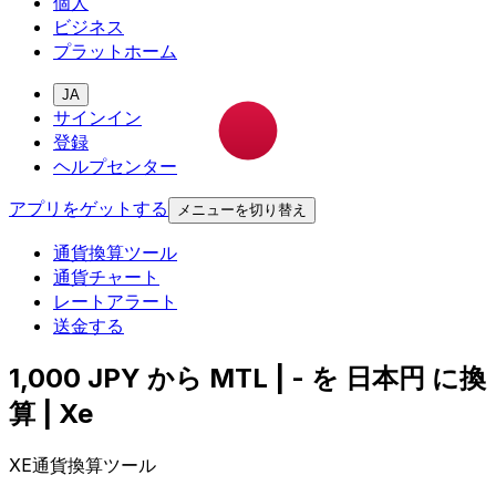
個人
ビジネス
プラットホーム
JA
サインイン
登録
ヘルプセンター
アプリをゲットする
メニューを切り替え
通貨換算ツール
通貨チャート
レートアラート
送金する
1,000 JPY から MTL | - を 日本円 に換
算 | Xe
XE通貨換算ツール