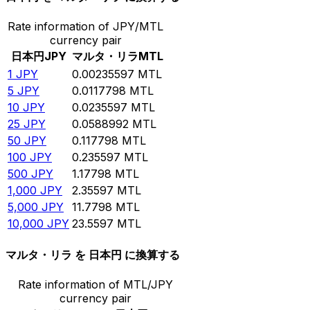
Rate information of JPY/MTL
currency pair
日本円
JPY
マルタ・リラ
MTL
1
JPY
0.00235597
MTL
5
JPY
0.0117798
MTL
10
JPY
0.0235597
MTL
25
JPY
0.0588992
MTL
50
JPY
0.117798
MTL
100
JPY
0.235597
MTL
500
JPY
1.17798
MTL
1,000
JPY
2.35597
MTL
5,000
JPY
11.7798
MTL
10,000
JPY
23.5597
MTL
マルタ・リラ を 日本円 に換算する
Rate information of MTL/JPY
currency pair