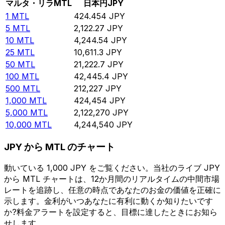
マルタ・リラ
MTL
日本円
JPY
1
MTL
424.454
JPY
5
MTL
2,122.27
JPY
10
MTL
4,244.54
JPY
25
MTL
10,611.3
JPY
50
MTL
21,222.7
JPY
100
MTL
42,445.4
JPY
500
MTL
212,227
JPY
1,000
MTL
424,454
JPY
5,000
MTL
2,122,270
JPY
10,000
MTL
4,244,540
JPY
JPY から MTL のチャート
動いている 1,000 JPY をご覧ください。当社のライブ JPY
から MTL チャートは、12か月間のリアルタイムの中間市場
レートを追跡し、任意の時点であなたのお金の価値を正確に
示します。金利がいつあなたに有利に動くか知りたいです
か?料金アラートを設定すると、目標に達したときにお知ら
せします。