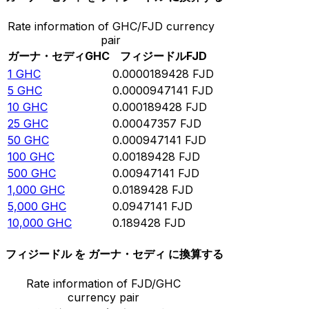
Rate information of GHC/FJD currency
pair
ガーナ・セディ
GHC
フィジードル
FJD
1
GHC
0.0000189428
FJD
5
GHC
0.0000947141
FJD
10
GHC
0.000189428
FJD
25
GHC
0.00047357
FJD
50
GHC
0.000947141
FJD
100
GHC
0.00189428
FJD
500
GHC
0.00947141
FJD
1,000
GHC
0.0189428
FJD
5,000
GHC
0.0947141
FJD
10,000
GHC
0.189428
FJD
フィジードル を ガーナ・セディ に換算する
Rate information of FJD/GHC
currency pair