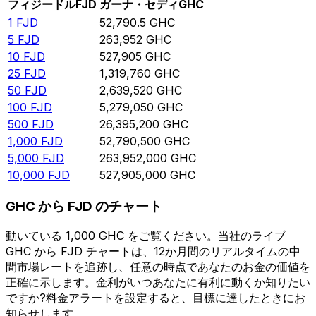
フィジードル
FJD
ガーナ・セディ
GHC
1
FJD
52,790.5
GHC
5
FJD
263,952
GHC
10
FJD
527,905
GHC
25
FJD
1,319,760
GHC
50
FJD
2,639,520
GHC
100
FJD
5,279,050
GHC
500
FJD
26,395,200
GHC
1,000
FJD
52,790,500
GHC
5,000
FJD
263,952,000
GHC
10,000
FJD
527,905,000
GHC
GHC から FJD のチャート
動いている 1,000 GHC をご覧ください。当社のライブ
GHC から FJD チャートは、12か月間のリアルタイムの中
間市場レートを追跡し、任意の時点であなたのお金の価値を
正確に示します。金利がいつあなたに有利に動くか知りたい
ですか?料金アラートを設定すると、目標に達したときにお
知らせします。