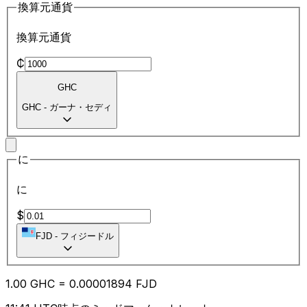
換算元通貨
換算元通貨
₵
GHC
GHC
-
ガーナ・セディ
に
に
$
FJD
-
フィジードル
1.00
GHC
=
0.00
001894
FJD