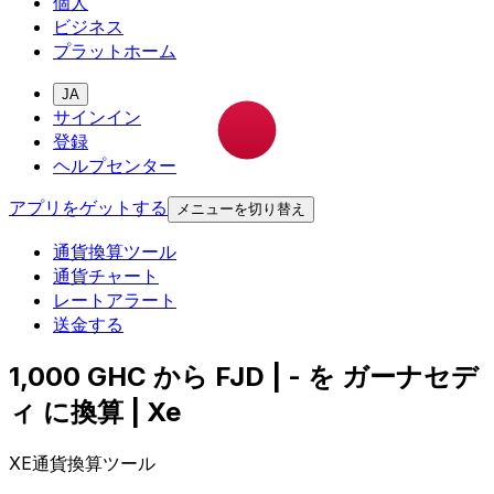
個人
ビジネス
プラットホーム
JA
サインイン
登録
ヘルプセンター
アプリをゲットする
メニューを切り替え
通貨換算ツール
通貨チャート
レートアラート
送金する
1,000 GHC から FJD | - を ガーナセデ
ィ に換算 | Xe
XE通貨換算ツール