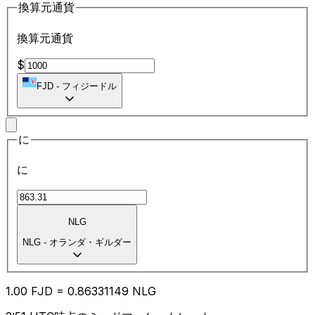
換算元通貨
換算元通貨
$
FJD
-
フィジードル
に
に
NLG
NLG
-
オランダ・ギルダー
1.00
FJD
=
0.86
331149
NLG