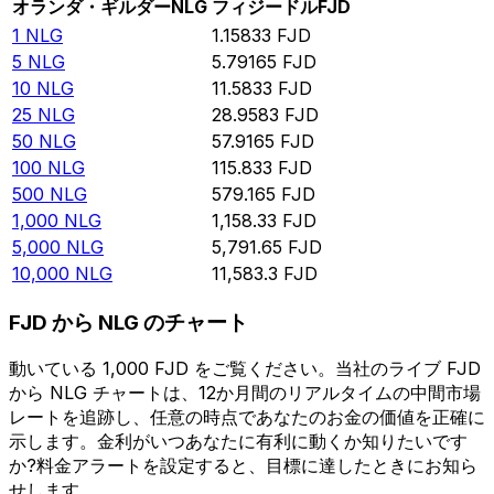
オランダ・ギルダー
NLG
フィジードル
FJD
1
NLG
1.15833
FJD
5
NLG
5.79165
FJD
10
NLG
11.5833
FJD
25
NLG
28.9583
FJD
50
NLG
57.9165
FJD
100
NLG
115.833
FJD
500
NLG
579.165
FJD
1,000
NLG
1,158.33
FJD
5,000
NLG
5,791.65
FJD
10,000
NLG
11,583.3
FJD
FJD から NLG のチャート
動いている 1,000 FJD をご覧ください。当社のライブ FJD
から NLG チャートは、12か月間のリアルタイムの中間市場
レートを追跡し、任意の時点であなたのお金の価値を正確に
示します。金利がいつあなたに有利に動くか知りたいです
か?料金アラートを設定すると、目標に達したときにお知ら
せします。