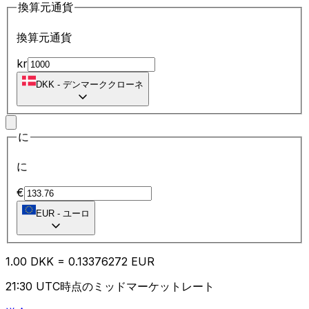
換算元通貨
換算元通貨
kr
DKK
-
デンマーククローネ
に
に
€
EUR
-
ユーロ
1.00
DKK
=
0.13
376272
EUR
21:30 UTC時点のミッドマーケットレート