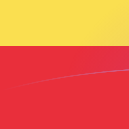
今すぐサインアップ
今日のADAからETBの為替レート
Cardano を エチオピアブル に換算する
Rate information of ADA/ETB
currency pair
エチオピアブル
ETB
Cardano
ADA
1
ADA
32.209
ETB
5
ADA
161.045
ETB
10
ADA
322.09
ETB
25
ADA
805.225
ETB
50
ADA
1,610.45
ETB
100
ADA
3,220.9
ETB
500
ADA
16,104.5
ETB
1,000
ADA
32,209
ETB