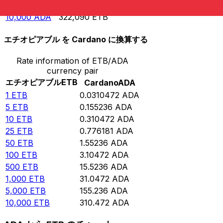
5,000
ADA
161,045
ETB
10,000
ADA
322,090
ETB
エチオピアブル を Cardano に換算する
Rate information of ETB/ADA
currency pair
エチオピアブル
ETB
Cardano
ADA
1
ETB
0.0310472
ADA
5
ETB
0.155236
ADA
10
ETB
0.310472
ADA
25
ETB
0.776181
ADA
50
ETB
1.55236
ADA
100
ETB
3.10472
ADA
500
ETB
15.5236
ADA
1,000
ETB
31.0472
ADA
5,000
ETB
155.236
ADA
10,000
ETB
310.472
ADA