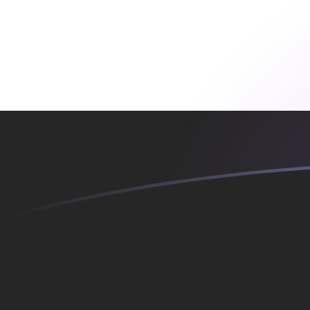
今すぐサインアップ
今日のADAからEGPの為替レート
Cardano を エジプトポンド に換算する
Rate information of ADA/EGP
currency pair
エジプトポンド
EGP
Cardano
ADA
1
ADA
9.90983
EGP
5
ADA
49.5492
EGP
10
ADA
99.0983
EGP
25
ADA
247.746
EGP
50
ADA
495.492
EGP
100
ADA
990.983
EGP
500
ADA
4,954.92
EGP
1,000
ADA
9,909.83
EGP