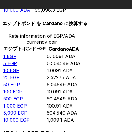
5,000
ADA
49,549.2
EGP
10,000
ADA
99,098.3
EGP
エジプトポンド を Cardano に換算する
Rate information of EGP/ADA
currency pair
エジプトポンド
EGP
Cardano
ADA
1
EGP
0.10091
ADA
5
EGP
0.504549
ADA
10
EGP
1.0091
ADA
25
EGP
2.52275
ADA
50
EGP
5.04549
ADA
100
EGP
10.091
ADA
500
EGP
50.4549
ADA
1,000
EGP
100.91
ADA
5,000
EGP
504.549
ADA
10,000
EGP
1,009.1
ADA