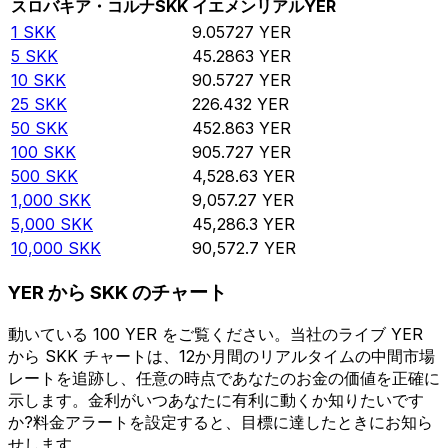
スロバキア・コルナ
SKK
イエメンリアル
YER
1
SKK
9.05727
YER
5
SKK
45.2863
YER
10
SKK
90.5727
YER
25
SKK
226.432
YER
50
SKK
452.863
YER
100
SKK
905.727
YER
500
SKK
4,528.63
YER
1,000
SKK
9,057.27
YER
5,000
SKK
45,286.3
YER
10,000
SKK
90,572.7
YER
YER から SKK のチャート
動いている 100 YER をご覧ください。当社のライブ YER
から SKK チャートは、12か月間のリアルタイムの中間市場
レートを追跡し、任意の時点であなたのお金の価値を正確に
示します。金利がいつあなたに有利に動くか知りたいです
か?料金アラートを設定すると、目標に達したときにお知ら
せします。