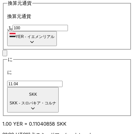
換算元通貨
換算元通貨
﷼
YER
-
イエメンリアル
に
に
SKK
SKK
-
スロバキア・コルナ
1.00
YER
=
0.11
040858
SKK