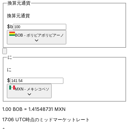
換算元通貨
換算元通貨
$b
BOB
-
ボリビアボリビアーノ
に
に
$
MXN
-
メキシコペソ
1.00
BOB
=
1.41
548731
MXN
17:06 UTC時点のミッドマーケットレート