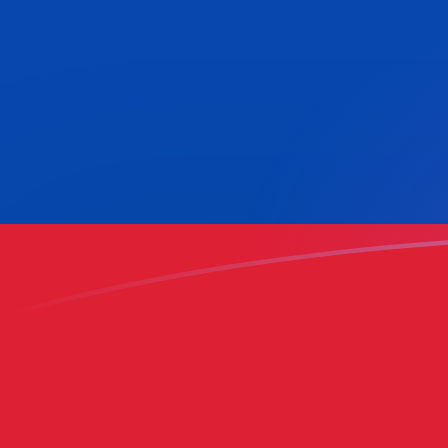
今日のAZNからCOPの為替レート
アゼルバイジャンマナト を コロンビアペソ に換算する
Rate information of AZN/COP currency pair
アゼルバイジャンマナト
AZN
コロンビアペソ
COP
1
AZN
1,856.74
COP
5
AZN
9,283.71
COP
10
AZN
18,567.4
COP
25
AZN
46,418.6
COP
50
AZN
92,837.1
COP
100
AZN
185,674
COP
500
AZN
928,371
COP
1,000
AZN
1,856,740
COP
5,000
AZN
9,283,710
COP
10,000
AZN
18,567,400
COP